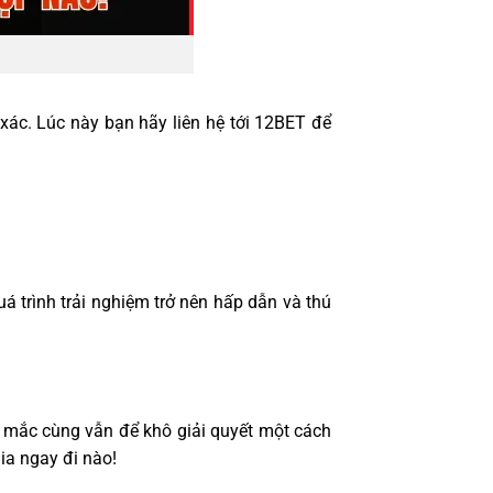
xác. Lúc này bạn hãy liên hệ tới 12BET để
uá trình trải nghiệm trở nên hấp dẫn và thú
c mắc cùng vẫn để khô giải quyết một cách
ia ngay đi nào!