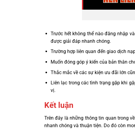
Trước hết không thể nào đăng nhập vào
được giải đáp nhanh chóng.
Trường hợp liên quan đến giao dịch nạp 
Muốn đóng góp ý kiến của bản thân cho
Thắc mắc về các sự kiện ưu đãi lớn cũn
Liên lạc trong các tình trạng gặp khi g
vị.
Kết luận
Trên đây là những thông tin quan trong về
nhanh chóng và thuận tiện. Do đó còn mon