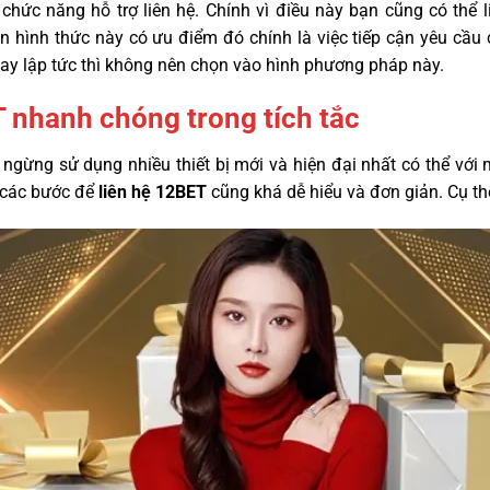
ức năng hỗ trợ liên hệ. Chính vì điều này bạn cũng có thể li
n hình thức này có ưu điểm đó chính là việc tiếp cận yêu cầu
ay lập tức thì không nên chọn vào hình phương pháp này.
T nhanh chóng trong tích tắc
ngừng sử dụng nhiều thiết bị mới và hiện đại nhất có thể với
ế các bước để
liên hệ 12BET
cũng khá dễ hiểu và đơn giản. Cụ th