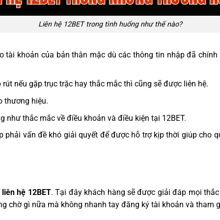
Liên hệ 12BET trong tình huống như thế nào?
 tài khoản của bản thân mặc dù các thông tin nhập đã chính 
rút nếu gặp trục trặc hay thắc mắc thì cũng sẽ được liên hệ.
 thương hiệu.
g như thắc mắc về điều khoản và điều kiện tại 12BET.
ặp phải vấn đề khó giải quyết để được hỗ trợ kịp thời giúp cho q
liên hệ 12BET
. Tại đây khách hàng sẽ được giải đáp mọi thắ
g chờ gì nữa mà không nhanh tay đăng ký tài khoản và tham g