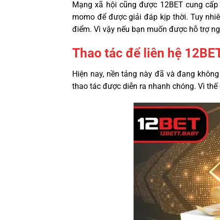
Mạng xã hội cũng được 12BET cung cấp ch
momo để được giải đáp kịp thời. Tuy nhiê
điểm. Vì vậy nếu bạn muốn được hỗ trợ ng
Thao tác để liên hệ 12BE
Hiện nay, nền tảng này đã và đang không 
thao tác được diễn ra nhanh chóng. Vì th