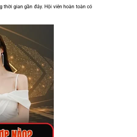
 thời gian gần đây. Hội viên hoàn toàn có