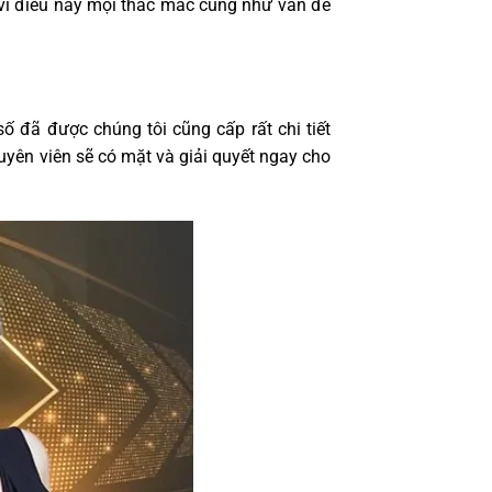
 vì điều này mọi thắc mắc cũng như vấn đề
ố đã được chúng tôi cũng cấp rất chi tiết
huyên viên sẽ có mặt và giải quyết ngay cho