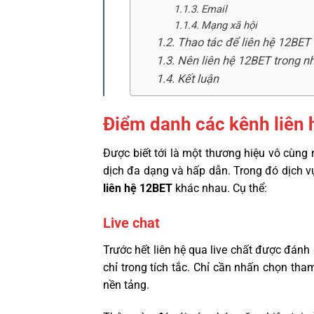
Email
Mạng xã hội
Thao tác để liên hệ 12BET 
Nên liên hệ 12BET trong n
Kết luận
Điểm danh các kênh liên h
Được biết tới là một thương hiệu vô cùng n
dịch đa dạng và hấp dẫn. Trong đó dịch vụ
liên hệ 12BET
khác nhau. Cụ thể:
Live chat
Trước hết liên hệ qua live chất được đánh
chỉ trong tích tắc. Chỉ cần nhấn chọn tha
nền tảng.