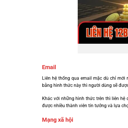
Email
Liên hệ thống qua email mặc dù chỉ mới r
bằng hình thức này thì người dùng sẽ được
Khác với những hình thức trên thì liên 
được nhiều thành viên tín tưởng và lựa ch
Mạng xã hội