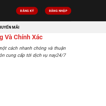
ĐĂNG KÝ
ĐĂNG NHẬP
HUYẾN MÃI
g Và Chính Xác
một cách nhanh chóng và thuận
ôn cung cấp tới dịch vụ nay24/7