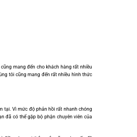
cũng mang đến cho khách hàng rất nhiều
húng tôi cũng mang đến rất nhiều hình thức
ện tại. Vì mức độ phản hồi rất nhanh chóng
 bạn đã có thể gặp bộ phận chuyên viên của