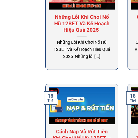
Những Lỗi Khi Chơi Nổ
Hũ 12BET Và Kế Hoạch
Hiệu Quả 2025
Những Lỗi Khi Chơi Nổ Hũ
C
12BET Và Kế Hoạch Hiệu Quả
V
2025 Những lỗi [...]
18
18
Th4
Th4
Cách Nạp Và Rút Tiền