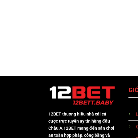
GIỚ
12BET thuơng hiệu nhà cái cá
cược trực tuyến uy tín hàng đầu
Châu Á.12BET mang đến sân chơi
an toàn hợp pháp, công bằng và