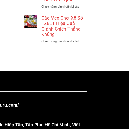
Hợp
99%
Chức năng bình luận bị tắt
ở
Pháp
Cho
Phần
Không
Hội
Mềm
–
Các Mẹo Chơi Xổ Số
Viên
Dự
Giải
12BET Hiệu Quả
Đoán
Mã
Giành Chiến Thắng
Xổ
Cụ
Khủng
Số
Thể
12Bet
Chức năng bình luận bị tắt
Vấn
ở
–
Đề
Các
Hỗ
Mẹo
Trợ
Chơi
Tối
Xổ
Ưu
Số
Kết
12BET
Quả
Hiệu
Quả
Giành
Chiến
Thắng
Khủng
es.ru.com/
h, Hiệp Tân, Tân Phú, Hồ Chí Minh, Việt