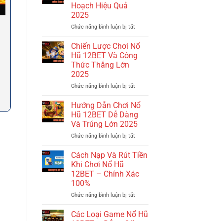
Hoạch Hiệu Quả
2025
Chức năng bình luận bị tắt
ở
Những
g
Lỗi
Chiến Lược Chơi Nổ
Khi
Hũ 12BET Và Công
Chơi
Thức Thắng Lớn
Nổ
2025
Hũ
12BET
Chức năng bình luận bị tắt
ở
Và
Chiến
Kế
Lược
Hướng Dẫn Chơi Nổ
Hoạch
Chơi
Hũ 12BET Dễ Dàng
Hiệu
Nổ
Và Trúng Lớn 2025
Quả
Hũ
Chức năng bình luận bị tắt
2025
ở
12BET
Hướng
Và
Dẫn
Công
Cách Nạp Và Rút Tiền
Chơi
Thức
Khi Chơi Nổ Hũ
Nổ
Thắng
12BET – Chính Xác
Hũ
Lớn
100%
12BET
2025
Dễ
Chức năng bình luận bị tắt
ở
Dàng
Cách
Và
Nạp
Các Loại Game Nổ Hũ
Trúng
Và