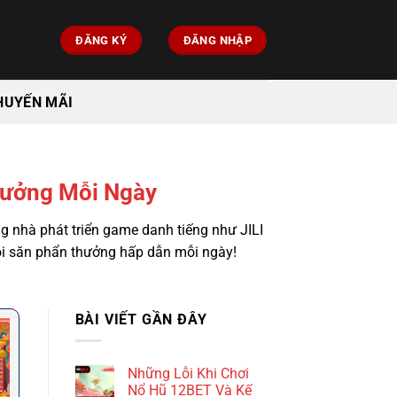
ĐĂNG KÝ
ĐĂNG NHẬP
HUYẾN MÃI
hưởng Mỗi Ngày
ng nhà phát triển game danh tiếng như JILI
hội săn phẩn thưởng hấp dẫn mỗi ngày!
BÀI VIẾT GẦN ĐÂY
Những Lỗi Khi Chơi
Nổ Hũ 12BET Và Kế