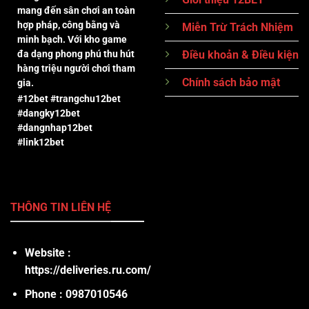
mang đến sân chơi an toàn
hợp pháp, công bằng và
Miễn Trừ Trách Nhiệm
minh bạch. Với kho game
đa dạng phong phú thu hút
Điều khoản & Điều kiện
hàng triệu người chơi tham
Chính sách bảo mật
gia.
#12bet #trangchu12bet
#dangky12bet
#dangnhap12bet
#link12bet
THÔNG TIN LIÊN HỆ
Website :
https://deliveries.ru.com/
Phone : 0987010546