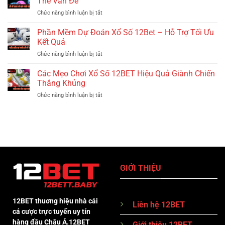
Thể Vấn Đề
Công
Lô
Chức năng bình luận bị tắt
ở
Cụ
Đề
Xổ
Chốt
Chắc
Số
Phần Mềm Dự Đoán Xổ Số 12Bet – Hỗ Trợ Tối Ưu
Lô
Thắng
12BET
Đề
Kết Quả
99%
Có
Chắc
Chức năng bình luận bị tắt
ở
Hợp
Thắng
Phần
Pháp
99%
Mềm
Các Mẹo Chơi Xổ Số 12BET Hiệu Quả Giành Chiến
Không
Cho
Dự
–
Thắng Khủng
Hội
Đoán
Giải
Viên
Chức năng bình luận bị tắt
ở
Xổ
Mã
Các
Số
Cụ
Mẹo
12Bet
Thể
Chơi
–
Vấn
Xổ
Hỗ
Đề
Số
Trợ
12BET
Tối
Hiệu
Ưu
Quả
Kết
GIỚI THIỆU
Giành
Quả
Chiến
Thắng
Khủng
12BET thuơng hiệu nhà cái
Liên hệ 12BET
cá cược trực tuyến uy tín
hàng đầu Châu Á.12BET
Giới thiệu 12BET