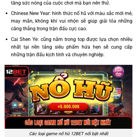
tăng sức nóng của cuộc chơi mà bạn nên thử.
Chinese New Year: hình thức nổ hũ với màu sắc mới mẻ,
may mắn, không khí vui nhộn sẽ giúp giải tỏa những
căng thẳng trong trận đấu cực cao.
Cai Shen Ye: cũng nằm trong top được lựa chọn nhiều
nhất tại nền tảng siêu phẩm hứa hẹn sẽ cung cấp
những trận đấu kịch tính và chuyên nghiệp.
Các loại game nổ hũ 12BET nổi bật nhất