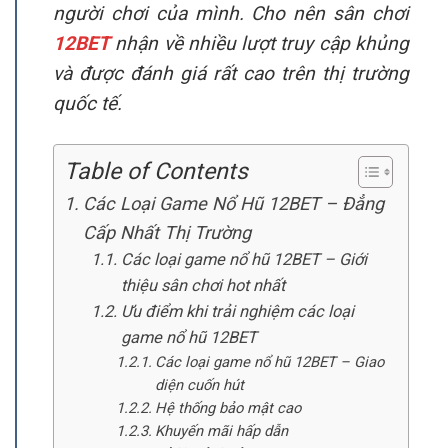
người chơi của mình. Cho nên sân chơi
12BET
nhận về nhiều lượt truy cập khủng
và được đánh giá rất cao trên thị trường
quốc tế.
Table of Contents
Các Loại Game Nổ Hũ 12BET – Đẳng
Cấp Nhất Thị Trường
Các loại game nổ hũ 12BET – Giới
thiệu sân chơi hot nhất
Ưu điểm khi trải nghiệm các loại
game nổ hũ 12BET
Các loại game nổ hũ 12BET – Giao
diện cuốn hút
Hệ thống bảo mật cao
Khuyến mãi hấp dẫn