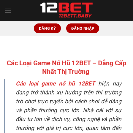
Bỏ
qua
nội
dung
ĐĂNG KÝ
ĐĂNG NHẬP
Các Loại Game Nổ Hũ 12BET – Đẳng Cấp
Nhất Thị Trường
Các loại game nổ hũ 12BET
hiện nay
đang trở thành xu hướng trên thị trường
trò chơi trực tuyến bởi cách chơi dễ dàng
và phần thưởng cực lớn. Nhà cái với sự
đầu tư lớn về dịch vụ, công nghệ và phần
thưởng với giá trị cực lớn, quan tâm đến